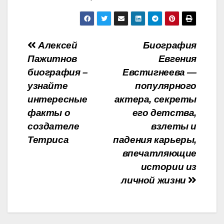
Навигация
Алексей
Биография
Пажитнов
Евгения
по
биография –
Евстигнеева —
записям
узнайте
популярного
интересные
актера, секреты
факты о
его детства,
создателе
взлеты и
Тетриса
падения карьеры,
впечатляющие
истории из
личной жизни