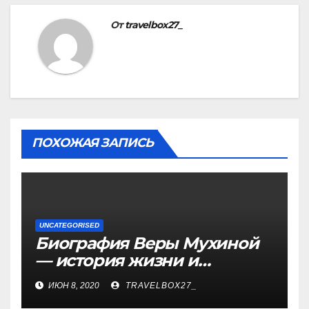
От
travelbox27_
ПОХОЖАЯ ЗАПИСЬ
UNCATEGORISED
Биография Веры Мухиной
— история жизни и
карьеры успешной
ИЮН 8, 2020
TRAVELBOX27_
художницы, ее достижения