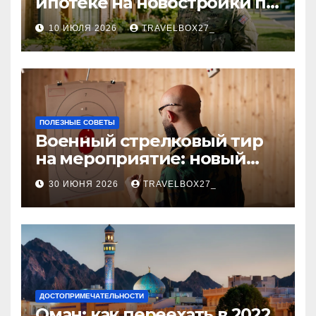
ипотеке на новостройки по
программе НИС и перечень
10 ИЮЛЯ 2026
TRAVELBOX27_
аккредитованных банков
ПОЛЕЗНЫЕ СОВЕТЫ
Военный стрелковый тир
на мероприятие: новый
уровень праздника и
30 ИЮНЯ 2026
TRAVELBOX27_
командного духа
ДОСТОПРИМЕЧАТЕЛЬНОСТИ
Оман: как переехать в 2022