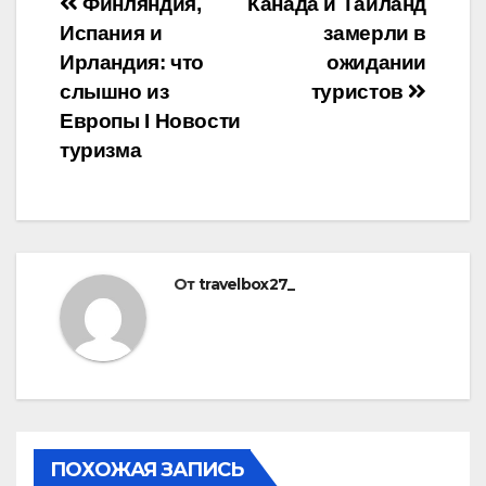
Навигация
Финляндия,
Канада и Таиланд
Испания и
замерли в
по
Ирландия: что
ожидании
записям
слышно из
туристов
Европы Ӏ Новости
туризма
От
travelbox27_
ПОХОЖАЯ ЗАПИСЬ