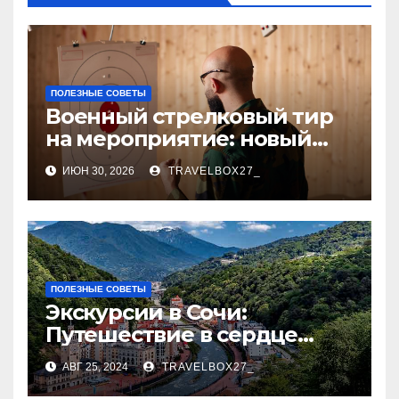
ПОЛЕЗНЫЕ СОВЕТЫ
Военный стрелковый тир
на мероприятие: новый
уровень праздника и
ИЮН 30, 2026
TRAVELBOX27_
командного духа
ПОЛЕЗНЫЕ СОВЕТЫ
Экскурсии в Сочи:
Путешествие в сердце
Черноморского курорта
АВГ 25, 2024
TRAVELBOX27_