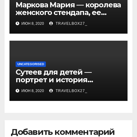
Маркова Мария — королева
женского стендапа, ее
биография, самые
ИЮН 8, 2020
TRAVELBOX27_
смешные выступления,
ураган смеха и
непревзойденный талант!
UNCATEGORISED
Сутеев для детей —
портрет и история
творчества известного и
ИЮН 8, 2020
TRAVELBOX27_
любимого художника
Добавить комментарий