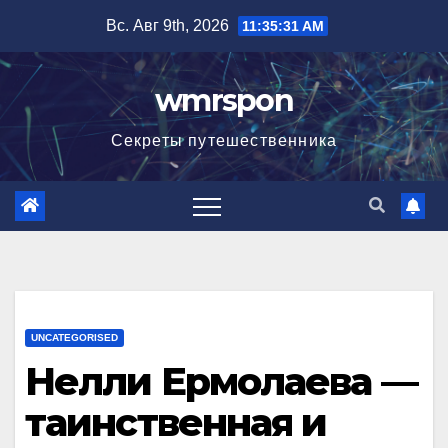
Перейти
Вс. Авг 9th, 2026
11:35:32 AM
к
содержимому
wmrspon
Секреты путешественника
UNCATEGORISED
Нелли Ермолаева —
таинственная и