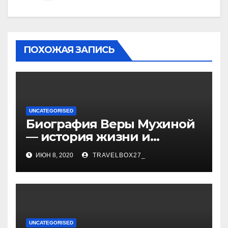
ПОХОЖАЯ ЗАПИСЬ
UNCATEGORISED
Биография Веры Мухиной
— история жизни и
карьеры успешной
ИЮН 8, 2020
TRAVELBOX27_
художницы, ее
достижения и творчество
UNCATEGORISED