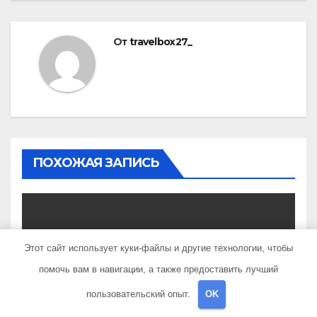
От
travelbox27_
ПОХОЖАЯ ЗАПИСЬ
Этот сайт использует куки-файлы и другие технологии, чтобы
UNCATEGORISED
Биография Веры Мухиной
помочь вам в навигации, а также предоставить лучший
— история жизни и
пользовательский опыт.
OK
карьеры успешной
ИЮН 8, 2020
TRAVELBOX27_