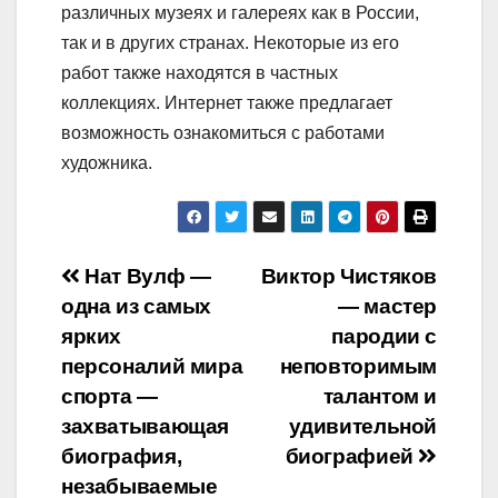
различных музеях и галереях как в России,
так и в других странах. Некоторые из его
работ также находятся в частных
коллекциях. Интернет также предлагает
возможность ознакомиться с работами
художника.
Навигация
Нат Вулф —
Виктор Чистяков
одна из самых
— мастер
по
ярких
пародии с
записям
персоналий мира
неповторимым
спорта —
талантом и
захватывающая
удивительной
биография,
биографией
незабываемые