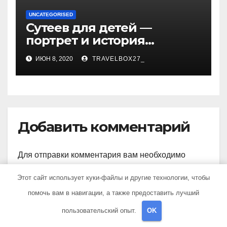
UNCATEGORISED
Сутеев для детей —
портрет и история
творчества известного и
ИЮН 8, 2020
TRAVELBOX27_
любимого художника
Добавить комментарий
Для отправки комментария вам необходимо
авторизоваться
.
Этот сайт использует куки-файлы и другие технологии, чтобы
помочь вам в навигации, а также предоставить лучший
пользовательский опыт.
OK