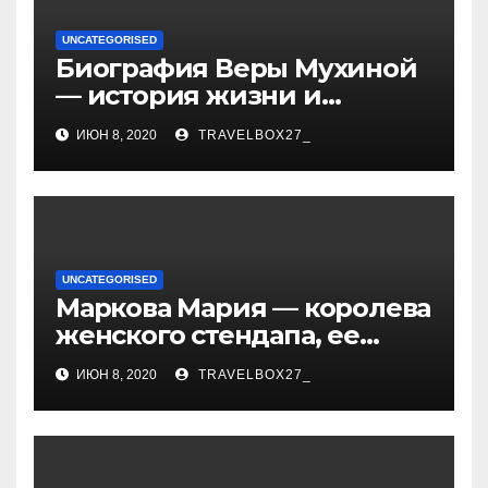
UNCATEGORISED
Биография Веры Мухиной
— история жизни и
карьеры успешной
ИЮН 8, 2020
TRAVELBOX27_
художницы, ее
достижения и творчество
UNCATEGORISED
Маркова Мария — королева
женского стендапа, ее
биография, самые
ИЮН 8, 2020
TRAVELBOX27_
смешные выступления,
ураган смеха и
непревзойденный талант!