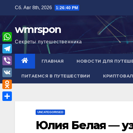
Перейти
Сб. Авг 8th, 2026
1:26:41 PM
к
содержимому
wmrspon
Секреты путешественника
W
h
T
ГЛАВНАЯ
НОВОСТИ ДЛЯ ПУТЕШ
a
e
V
t
ПИТАЕМСЯ В ПУТЕШЕСТВИИ
КРИПТОВАЛ
l
i
V
s
e
b
K
A
O
g
e
p
d
r
О
r
p
n
UNCATEGORISED
a
т
Юлия Белая — уз
o
m
п
k