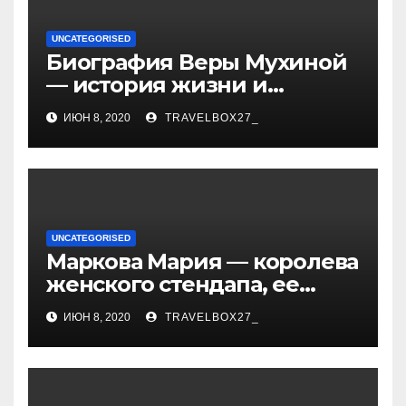
UNCATEGORISED
Биография Веры Мухиной
— история жизни и
карьеры успешной
ИЮН 8, 2020
TRAVELBOX27_
художницы, ее
достижения и творчество
UNCATEGORISED
Маркова Мария — королева
женского стендапа, ее
биография, самые
ИЮН 8, 2020
TRAVELBOX27_
смешные выступления,
ураган смеха и
непревзойденный талант!