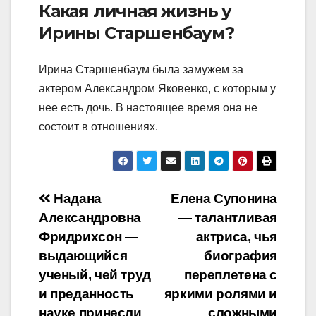
Какая личная жизнь у
Ирины Старшенбаум?
Ирина Старшенбаум была замужем за
актером Александром Яковенко, с которым у
нее есть дочь. В настоящее время она не
состоит в отношениях.
Навигация
Надана
Елена Супонина
Александровна
— талантливая
по
Фридрихсон —
актриса, чья
записям
выдающийся
биография
ученый, чей труд
переплетена с
и преданность
яркими ролями и
науке принесли
сложными