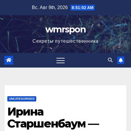
Перейти
Вс. Авг 9th, 2026
8:51:04 AM
к
содержимому
wmrspon
Секреты путешественника
UNCATEGORISED
Ирина
Старшенбаум —