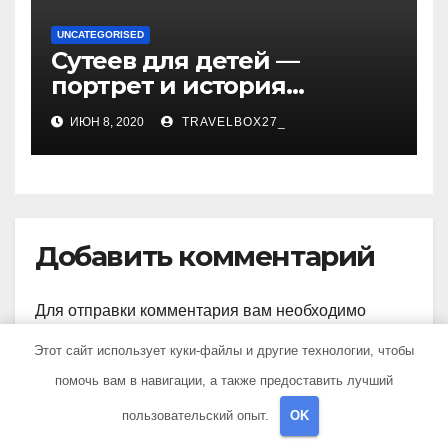
UNCATEGORISED
Сутеев для детей —
портрет и история
творчества известного и
ИЮН 8, 2020
TRAVELBOX27_
любимого художника
Добавить комментарий
Для отправки комментария вам необходимо
авторизоваться
.
Этот сайт использует куки-файлы и другие технологии, чтобы
помочь вам в навигации, а также предоставить лучший
пользовательский опыт.
OK