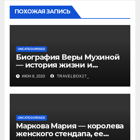
ПОХОЖАЯ ЗАПИСЬ
UNCATEGORISED
Биография Веры Мухиной
— история жизни и
карьеры успешной
ИЮН 8, 2020
TRAVELBOX27_
художницы, ее
достижения и творчество
UNCATEGORISED
Маркова Мария — королева
женского стендапа, ее