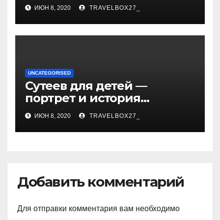
биография, самые
ИЮН 8, 2020
TRAVELBOX27_
смешные выступления,
ураган смеха и
непревзойденный талант!
UNCATEGORISED
Сутеев для детей —
портрет и история
творчества известного и
ИЮН 8, 2020
TRAVELBOX27_
любимого художника
Добавить комментарий
Для отправки комментария вам необходимо