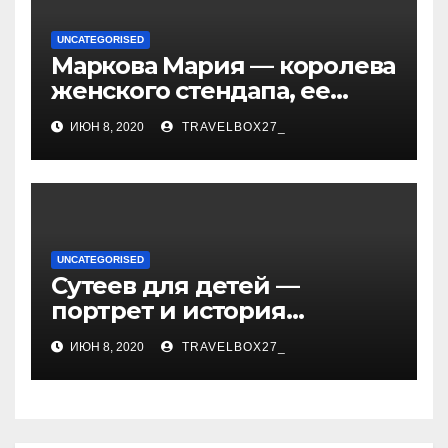
UNCATEGORISED
Маркова Мария — королева
женского стендапа, ее
биография, самые
ИЮН 8, 2020
TRAVELBOX27_
смешные выступления,
ураган смеха и
непревзойденный талант!
UNCATEGORISED
Сутеев для детей —
портрет и история
творчества известного и
ИЮН 8, 2020
TRAVELBOX27_
любимого художника