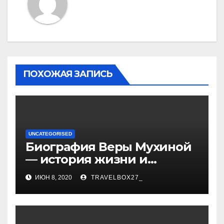
ПОХОЖАЯ ЗАПИСЬ
UNCATEGORISED
Биография Веры Мухиной
— история жизни и
карьеры успешной
ИЮН 8, 2020
TRAVELBOX27_
художницы, ее
достижения и творчество