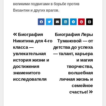
великими подвигами в борьбе против
Византии и других врагов.
Навигация
Биография
Биография Леры
Никитина для 4-го
Тумановой — от
по
класса —
детства до успеха
записям
увлекательная
— талант, карьера
история жизни и
и магия
достижения
творчества,
знаменитого
волшебная
исследователя
личная жизнь и
семейное
счастье!