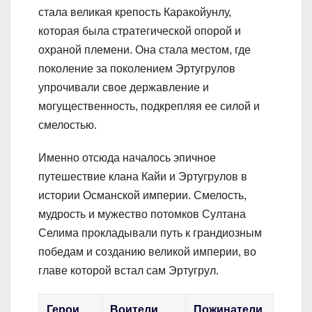
стала великая крепость Каракойунлу,
которая была стратегической опорой и
охраной племени. Она стала местом, где
поколение за поколением Эртугрулов
упрочивали свое державление и
могущественность, подкрепляя ее силой и
смелостью.
Именно отсюда началось эпичное
путешествие клана Кайи и Эртугрулов в
истории Османской империи. Смелость,
мудрость и мужество потомков Султана
Селима прокладывали путь к грандиозным
победам и созданию великой империи, во
главе которой встал сам Эртугрул.
Герои
Воители
Пожинатели