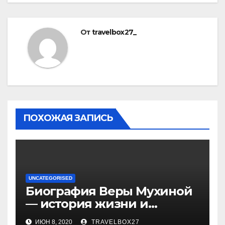
От
travelbox27_
ПОХОЖАЯ ЗАПИСЬ
UNCATEGORISED
Биография Веры Мухиной
— история жизни и
карьеры успешной
ИЮН 8, 2020
TRAVELBOX27_