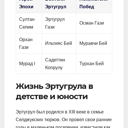
Эпохи
Эртугрул
Побед
Султан
Эртугрул
Осман Гази
Селим
Гази
Орхан
Ильтияс Бей
Муравчи Бей
Гази
Садеттин
Мурад I
Турхан Бей
Копрулу
Жизнь Эртугрула в
детстве и юности
Эртугрул был родился в XIII веке в семье
Селджукских тюрков. Он провел свои ранние
годы в маленьком поселении, известном как