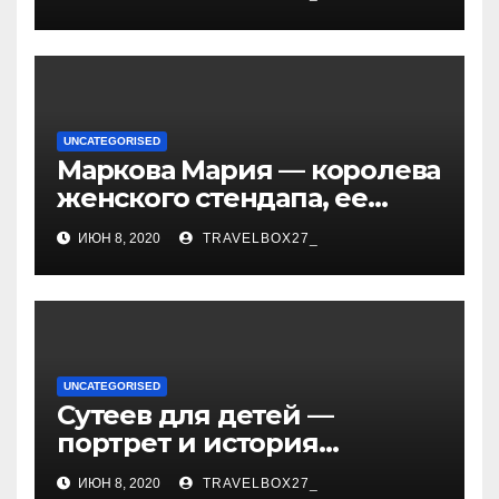
художницы, ее
достижения и творчество
UNCATEGORISED
Маркова Мария — королева
женского стендапа, ее
биография, самые
ИЮН 8, 2020
TRAVELBOX27_
смешные выступления,
ураган смеха и
непревзойденный талант!
UNCATEGORISED
Сутеев для детей —
портрет и история
творчества известного и
ИЮН 8, 2020
TRAVELBOX27_
любимого художника