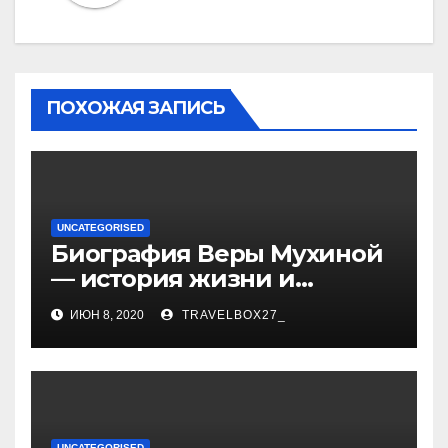
ПОХОЖАЯ ЗАПИСЬ
UNCATEGORISED
Биография Веры Мухиной
— история жизни и
карьеры успешной
ИЮН 8, 2020
TRAVELBOX27_
художницы, ее
достижения и творчество
UNCATEGORISED