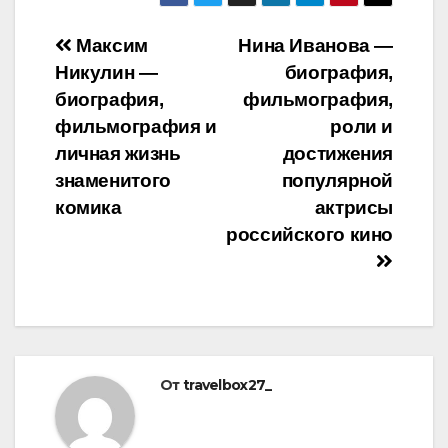
Навигация
Максим
Нина Иванова —
Никулин —
биография,
по
биография,
фильмография,
записям
фильмография и
роли и
личная жизнь
достижения
знаменитого
популярной
комика
актрисы
российского кино
От
travelbox27_