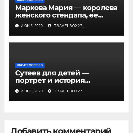
Маркова Мария — королева
женского стендапа, ее
биография, самые
ИЮН 8, 2020
TRAVELBOX27_
смешные выступления,
ураган смеха и
непревзойденный талант!
UNCATEGORISED
Сутеев для детей —
портрет и история
творчества известного и
ИЮН 8, 2020
TRAVELBOX27_
любимого художника
Добавить комментарий