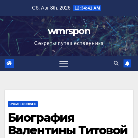
Перейти
Сб. Авг 8th, 2026
12:34:42 AM
к
содержимому
wmrspon
Секреты путешественника
UNCATEGORISED
Биография
Валентины Титовой