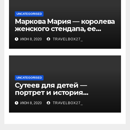
UNCATEGORISED
Маркова Мария — королева
женского стендапа, ее
биография, самые
ИЮН 8, 2020
TRAVELBOX27_
смешные выступления,
ураган смеха и
непревзойденный талант!
UNCATEGORISED
Сутеев для детей —
портрет и история
творчества известного и
ИЮН 8, 2020
TRAVELBOX27_
любимого художника