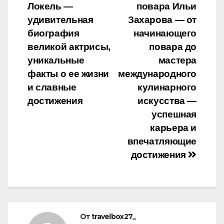
Локель —
повара Ильи
по
удивительная
Захарова — от
записям
биография
начинающего
великой актрисы,
повара до
уникальные
мастера
факты о ее жизни
международного
и славные
кулинарного
достижения
искусства —
успешная
карьера и
впечатляющие
достижения
От
travelbox27_