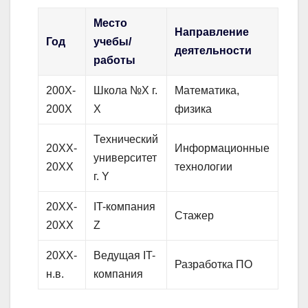
Место
Направление
Год
учебы/
деятельности
работы
200X-
Школа №X г.
Математика,
200X
Х
физика
Технический
20XX-
Информационные
университет
20XX
технологии
г. Y
20XX-
IT-компания
Стажер
20XX
Z
20XX-
Ведущая IT-
Разработка ПО
н.в.
компания