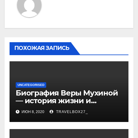
ПОХОЖАЯ ЗАПИСЬ
UNCATEGORISED
Биография Веры Мухиной
— история жизни и
карьеры успешной
ИЮН 8, 2020
TRAVELBOX27_
художницы, ее
достижения и творчество