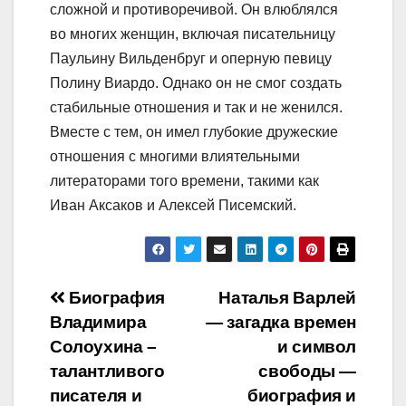
сложной и противоречивой. Он влюблялся
во многих женщин, включая писательницу
Паульину Вильденбруг и оперную певицу
Полину Виардо. Однако он не смог создать
стабильные отношения и так и не женился.
Вместе с тем, он имел глубокие дружеские
отношения с многими влиятельными
литераторами того времени, такими как
Иван Аксаков и Алексей Писемский.
Навигация
Биография
Наталья Варлей
Владимира
— загадка времен
по
Солоухина –
и символ
записям
талантливого
свободы —
писателя и
биография и