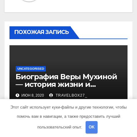
ПОХОЖАЯ ЗАПИСЬ
UNCATEGORISED
Биография Веры Мухиной
— история жизни и
карьеры успешной
ИЮН 8, 2020
TRAVELBOX27_
художницы, ее
достижения и творчество
Этот сайт использует куки-файлы и другие технологии, чтобы
помочь вам в навигации, а также предоставить лучший
пользовательский опыт.
OK
UNCATEGORISED