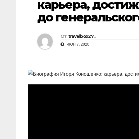
карьера, дости
р
l
а
до генеральског
a
в
s
и
От
travelbox27_
s
т
ИЮН 7, 2020
n
ь
i
k
i