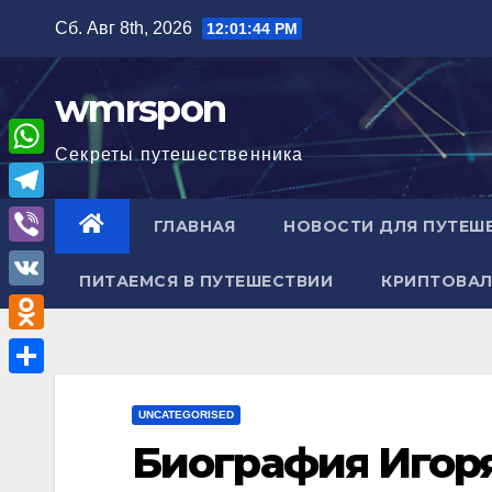
Перейти
Сб. Авг 8th, 2026
12:01:45 PM
к
содержимому
wmrspon
Секреты путешественника
W
h
T
ГЛАВНАЯ
НОВОСТИ ДЛЯ ПУТЕШ
a
e
V
t
ПИТАЕМСЯ В ПУТЕШЕСТВИИ
КРИПТОВАЛ
l
i
V
s
e
b
K
A
O
g
e
p
d
r
О
r
p
n
UNCATEGORISED
a
т
Биография Игор
o
m
п
k