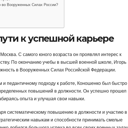
о во Вооруженных Силах России?
пути к успешной карьере
 Москва. С самого юного возраста он проявлял интерес к
ству. По окончанию учебы в высшей военной школе, Игорь
лжность в Вооруженных Силах Российской Федерации.
 и педантичному подходу к работе, Коношенко был быстро
определенных повышений в должности. Он успешно прошел
абираясь опыта и улучшая свои навыки.
даря систематическому повышению в должности и участию в
тратегическим навыкам и способности принимать смелые
нко добился большого успеха во всех своих военных задач