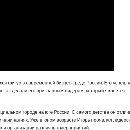
ся фигур в современной бизнес-среде России. Его успешн
неса сделали его признанным лидером, который является
иальном городе на юге России. С самого детства он отлич
х начинаниях. Уже в юном возрасте Игорь проявлял лидерс
ах и организации различных мероприятий.