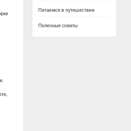
Питаемся в путешествии
орке
Полезные советы
я.
оте,