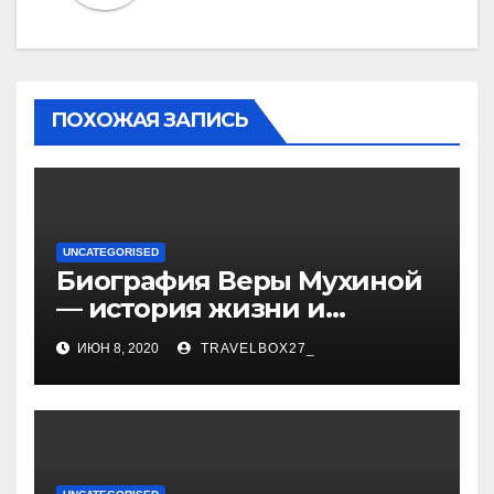
ПОХОЖАЯ ЗАПИСЬ
UNCATEGORISED
Биография Веры Мухиной
— история жизни и
карьеры успешной
ИЮН 8, 2020
TRAVELBOX27_
художницы, ее
достижения и творчество