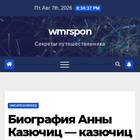
Перейти
Пт. Авг 7th, 2026
8:34:38 PM
к
содержимому
wmrspon
Секреты путешественника
UNCATEGORISED
Биография Анны
Казючиц — казючиц