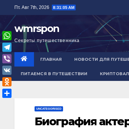
Перейти
Пт. Авг 7th, 2026
8:31:06 AM
к
содержимому
wmrspon
Секреты путешественника
W
h
T
ГЛАВНАЯ
НОВОСТИ ДЛЯ ПУТЕШ
a
e
V
t
ПИТАЕМСЯ В ПУТЕШЕСТВИИ
КРИПТОВАЛ
l
i
V
s
e
b
K
A
O
g
e
p
d
r
О
r
p
n
UNCATEGORISED
a
т
Биография актер
o
m
п
k