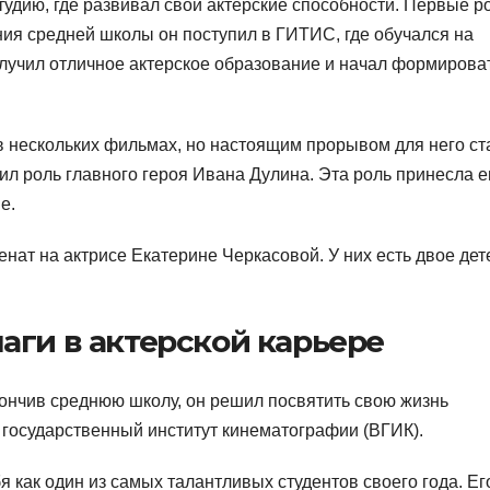
тудию, где развивал свои актерские способности. Первые р
ния средней школы он поступил в ГИТИС, где обучался на
лучил отличное актерское образование и начал формирова
в нескольких фильмах, но настоящим прорывом для него ст
ил роль главного героя Ивана Дулина. Эта роль принесла 
е.
нат на актрисе Екатерине Черкасовой. У них есть двое де
аги в актерской карьере
кончив среднюю школу, он решил посвятить свою жизнь
 государственный институт кинематографии (ВГИК).
 как один из самых талантливых студентов своего года. Ег