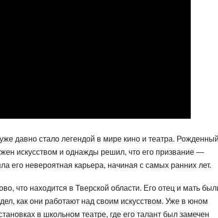
уже давно стало легендой в мире кино и театра. Рожденный
ружен искусством и однажды решил, что его призвание —
ла его невероятная карьера, начиная с самых ранних лет.
во, что находится в Тверской области. Его отец и мать был
дел, как они работают над своим искусством. Уже в юном
становках в школьном театре, где его талант был замечен