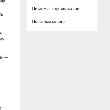
оли
Питаемся в путешествии
ть
Полезные советы
ал
ему
тей —
о