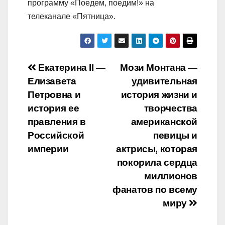
программу «Поедем, поедим!» на
телеканале «Пятница».
Навигация
Екатерина II —
Мози Монтана —
Елизавета
удивительная
по
Петровна и
история жизни и
записям
история ее
творчества
правления в
американской
Российской
певицы и
империи
актрисы, которая
покорила сердца
миллионов
фанатов по всему
миру