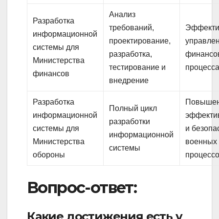
Анализ
Разработка
требований,
Эффекти
информационной
проектирование,
управле
системы для
разработка,
финансо
Министерства
тестирование и
процесс
финансов
внедрение
Разработка
Повыше
Полный цикл
информационной
эффекти
разработки
системы для
и безопа
информационной
Министерства
военных
системы
обороны
процесс
Вопрос-ответ:
Какие достижения есть у