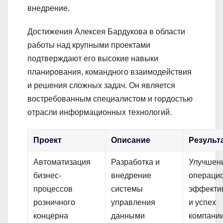
внедрение.
Достижения Алексея Бардукова в области
работы над крупными проектами
подтверждают его высокие навыки
планирования, командного взаимодействия
и решения сложных задач. Он является
востребованным специалистом и гордостью
отрасли информационных технологий.
Проект
Описание
Результ
Автоматизация
Разработка и
Улучшен
бизнес-
внедрение
операци
процессов
системы
эффекти
розничного
управления
и успех
концерна
данными
компани