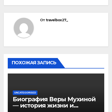
От
travelbox27_
ПОХОЖАЯ ЗАПИСЬ
UNCATEGORISED
Биография Веры Мухиной
— история жизни и
карьеры успешной