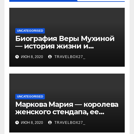
UNCATEGORISED
Биография Веры Мухиной
— история жизни и
карьеры успешной
ИЮН 8, 2020
TRAVELBOX27_
художницы, ее
достижения и творчество
UNCATEGORISED
Маркова Мария — королева
женского стендапа, ее
биография, самые
ИЮН 8, 2020
TRAVELBOX27_
смешные выступления,