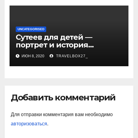
ураган смеха и
непревзойденный талант!
UNCATEGORISED
Сутеев для детей —
портрет и история
творчества известного и
ИЮН 8, 2020
TRAVELBOX27_
любимого художника
Добавить комментарий
Для отправки комментария вам необходимо
авторизоваться
.