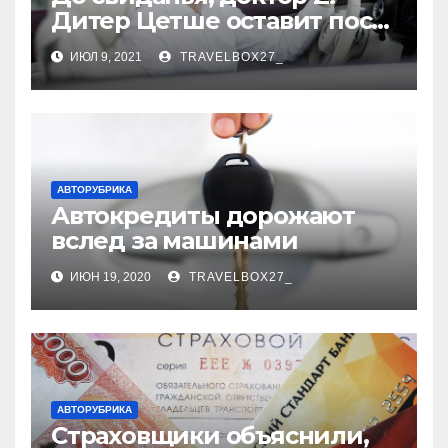
Дитер Цетше оставит пост
главы концерна Daimler
ИЮЛ 9, 2021
TRAVELBOX27_
АВТОРУБРИКА
Автокредиты дорожают
вслед за машинами
ИЮН 19, 2020
TRAVELBOX27_
АВТОРУБРИКА
Страховщики объяснили,