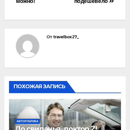
можно!
подешевело
От
travelbox27_
ПОХОЖАЯ ЗАПИСЬ
АВТОРУБРИКА
До свиданья, доктор Z!