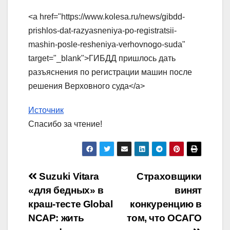
<a href="https://www.kolesa.ru/news/gibdd-
prishlos-dat-razyasneniya-po-registratsii-
mashin-posle-resheniya-verhovnogo-suda"
target="_blank">ГИБДД пришлось дать
разъяснения по регистрации машин после
решения Верховного суда</a>
Источник
Спасибо за чтение!
Навигация
Suzuki Vitara
Страховщики
«для бедных» в
винят
по
краш-тесте Global
конкуренцию в
записям
NCAP: жить
том, что ОСАГО