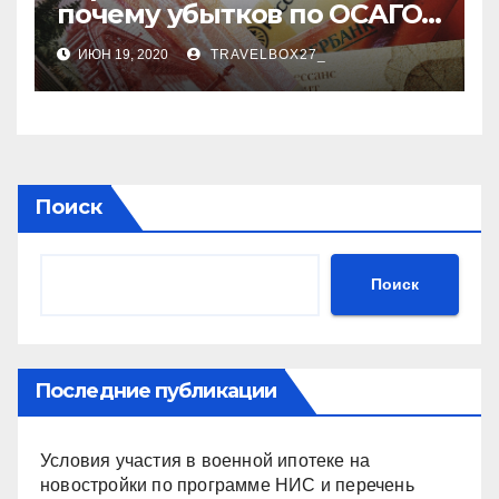
почему убытков по ОСАГО
стало меньше
ИЮН 19, 2020
TRAVELBOX27_
Поиск
Поиск
Последние публикации
Условия участия в военной ипотеке на
новостройки по программе НИС и перечень