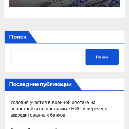
Поиск
Поиск
Последние публикации
Условия участия в военной ипотеке на
новостройки по программе НИС и перечень
аккредитованных банков