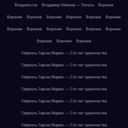
Владивосток
Владимир Набоков — Лолита
Воронеж
Воронеж
Воронеж
Воронеж
Воронеж
Воронеж
Воронеж
Воронеж
Воронеж
Воронеж
Воронеж
Воронеж
Воронеж
Воронеж
Воронеж
Воронеж
Габриэль Гарсиа Маркес — Сто лет одиночества
Габриэль Гарсиа Маркес — Сто лет одиночества
Габриэль Гарсиа Маркес — Сто лет одиночества
Габриэль Гарсиа Маркес — Сто лет одиночества
Габриэль Гарсиа Маркес — Сто лет одиночества
Габриэль Гарсиа Маркес — Сто лет одиночества
Габриэль Гарсиа Маркес — Сто лет одиночества