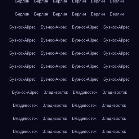
Берлин
Берлин
Берлин
Берлин
Берлин
Берлин
Берлин
Берлин
Берлин
Берлин
Берлин
Берлин
Буэнос-Айрес
Буэнос-Айрес
Буэнос-Айрес
Буэнос-Айрес
Буэнос-Айрес
Буэнос-Айрес
Буэнос-Айрес
Буэнос-Айрес
Буэнос-Айрес
Буэнос-Айрес
Буэнос-Айрес
Буэнос-Айрес
Буэнос-Айрес
Буэнос-Айрес
Буэнос-Айрес
Буэнос-Айрес
Буэнос-Айрес
Буэнос-Айрес
Буэнос-Айрес
Буэнос-Айрес
Буэнос-Айрес
Владивосток
Владивосток
Владивосток
Владивосток
Владивосток
Владивосток
Владивосток
Владивосток
Владивосток
Владивосток
Владивосток
Владивосток
Владивосток
Владивосток
Владивосток