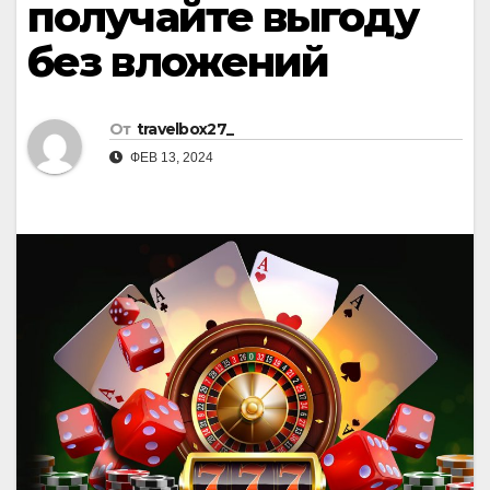
получайте выгоду
без вложений
От
travelbox27_
ФЕВ 13, 2024