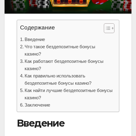
Содержание
Введение
Что такое бездепозитные бонусы
казино?
Как работают бездепозитные бонусы
казино?
Как правильно использовать
бездепозитные бонусы казино?
Как найти лучшие бездепозитные бонусы
казино?
Заключение
Введение