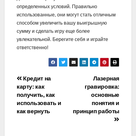
определенных условий. Правильно
использованные, они могут стать отличным
способом увеличить вашу выигрышную
сумму и сделать игру еще более
увлекательной. Берегите себя и играйте
ответственно!
Навигация
Кредит на
Лазерная
карту: как
гравировка:
по
получить, как
основные
записям
использовать и
понятия и
как вернуть
принцип работы