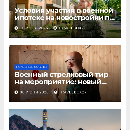
Условия участия в военной
ипотеке на новостройки по
программе НИС и перечень
10 ИЮЛЯ 2026
TRAVELBOX27_
аккредитованных банков
ПОЛЕЗНЫЕ СОВЕТЫ
Военный стрелковый тир
на мероприятие: новый
уровень праздника и
30 ИЮНЯ 2026
TRAVELBOX27_
командного духа