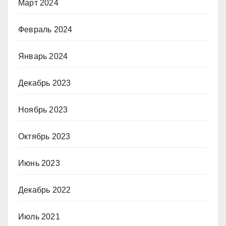
Март 2024
Февраль 2024
Январь 2024
Декабрь 2023
Ноябрь 2023
Октябрь 2023
Июнь 2023
Декабрь 2022
Июль 2021